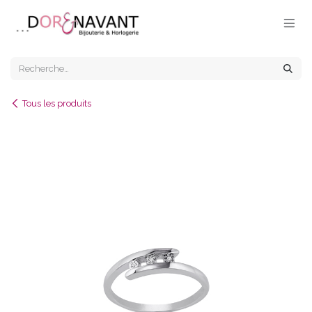
Se rendre au contenu
Tous les produits