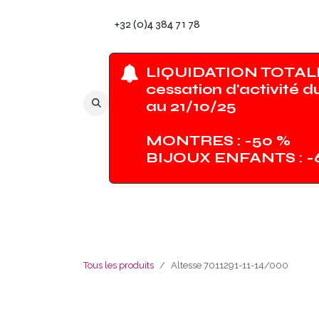
Se rendre au contenu
+32 (0)4 384 71 78
LIQUIDATION TOTALE
cessation d'activité d
au 21/10/25
MONTRES : -50 %
BIJOUX ENFANTS : 
Tous les produits
Altesse 7011291-11-14/000