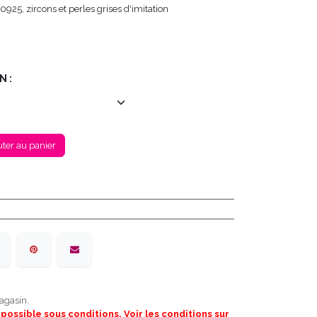
0925, zircons et perles grises d'imitation
N :
ter au panier
agasin.
 possible sous conditions. Voir les conditions sur