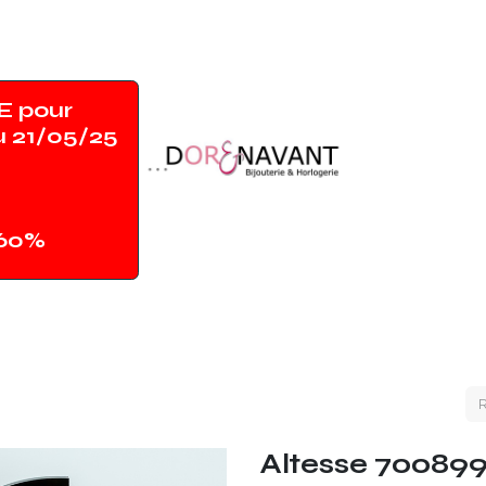
 pour
u 21/05/25
-60%
Accueil
Shop
Contact
Magasin
Altesse 70089