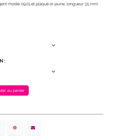
rgent rhodié 0925 et plaqué or jaune, longueur 35 mm
N :
ter au panier