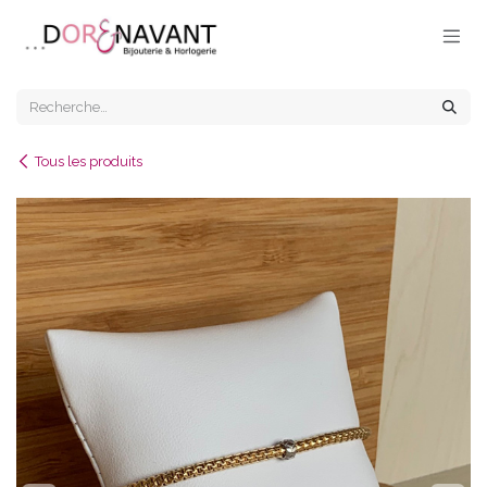
Se rendre au contenu
Tous les produits