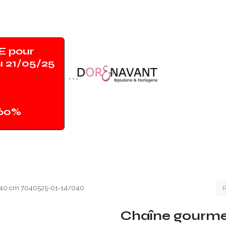
 pour
u 21/05/25
-60%
Accueil
Shop
Contact
Magasin
e 40 cm 7040525-01-14/040
Chaîne gourmet