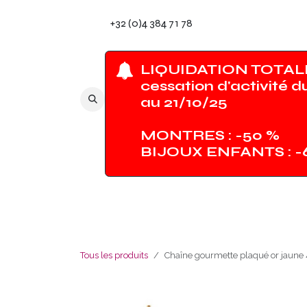
Se rendre au contenu
+32 (0)4 384 71 78
LIQUIDATION TOTALE
cessation d'activité d
au 21/10/25
MONTRES : -50 %
BIJOUX ENFANTS : 
Tous les produits
Chaîne gourmette plaqué or jaun