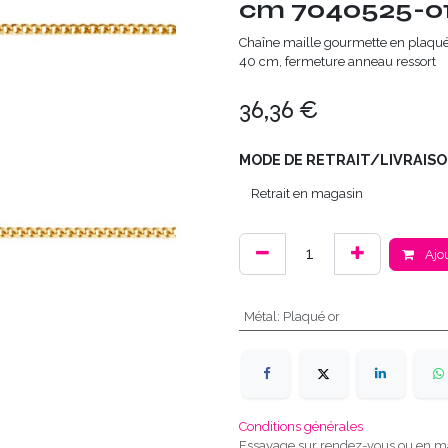
cm 7040525-01
Chaîne maille gourmette en plaqué o
40 cm, fermeture anneau ressort
36,36
€
MODE DE RETRAIT/LIVRAISO
Ajou
Métal
:
Plaqué or
Conditions générales
Essayage sur rendez-vous ou en m