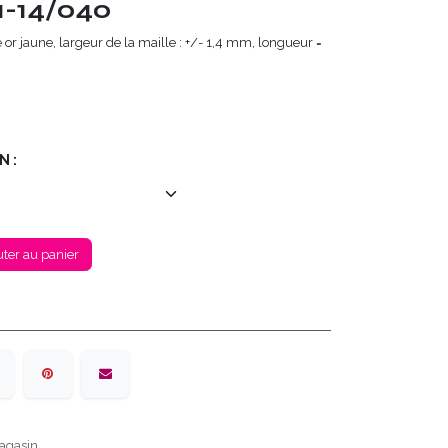
-14/040
r jaune, largeur de la maille : +/- 1,4 mm, longueur =
N :
ter au panier
agasin.