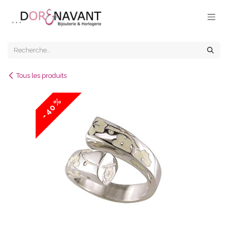
Se rendre au contenu
Tous les produits
- 40 %