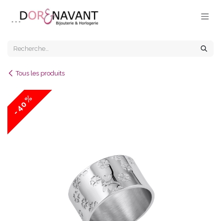
Se rendre au contenu
Tous les produits
- 40 %