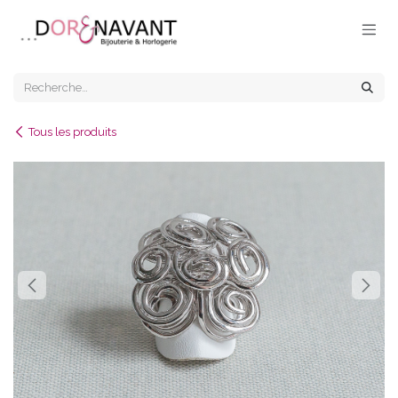
Se rendre au contenu
Tous les produits