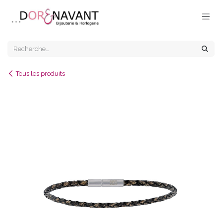
Se rendre au contenu
Tous les produits