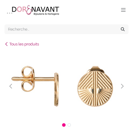
Se rendre au contenu
Tous les produits