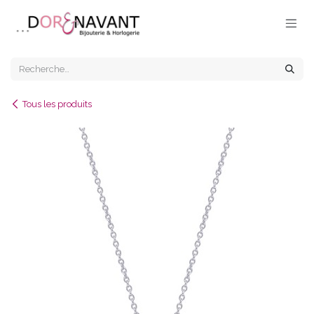
Se rendre au contenu
Tous les produits