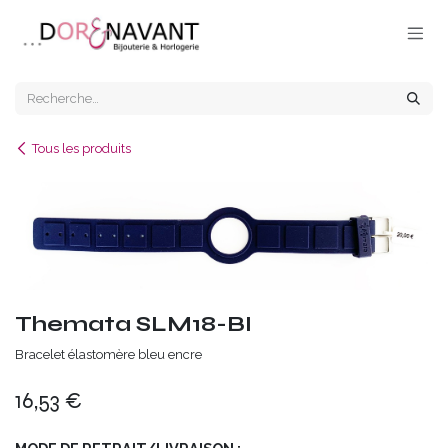
Se rendre au contenu
Tous les produits
Themata SLM18-BI
Bracelet élastomère bleu encre
16,53
€