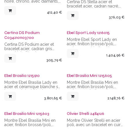
noire, chrono, avec diamants,
Certina DS Stella acier et
mouvement quartz, étanchéité
bracelet acier, cadran nacré,
10 ATM
boîtier de 31 mm, mouvement
412,40
€
suisse quartz, étanchéité de 10
376,03
€
ATM
Certina DS Podium
Ebel Sport Lady 1216015
C0342101103700
Montre Ebel Sport Lady en
acier, finition brossé/poli,
Certina DS Podium acier et
cadran argenté, diamètre 27
bracelet acier, cadran gris
mm, mouvement quartz,
argenté, boîtier de 33 mm,
1.404,96
€
étanchéité 5 ATM
mouvement Suisse quartz,
305,79
€
étanchéité de 10 ATM
Ebel Brasilia 1215910
Ebel Brasilia Mini 1215605
Montre Ebel Brasilia Lady en
Montre Ebel Brasilia Mini en
acier et céramique blanche sur
acier, finition brossé/poli,
le remontoir et l'épaisseur de
cadran nacré, diamants, 30 x
boitier, bracelet caoutchouc
24 mm, mouvement quartz,
3.801,65
€
2.148,76
€
blanc, finition polie, cadran
étanchéité 5 ATM
nacré, diamants aux index et
sur le boitier, 44 x 32,5 mm,
mouvement quartz, étanchéité
Ebel Brasilia Mini 1215603
Olivier Strelli 2484126
5 ATM
Montre Ebel Brasilia Mini en
Montre Olivier Strelli en acier
acier, finition brossé/poli,
poli, avec un bracelet en cuir
cadran nacré, 30 x 24 mm,
noir, coutures blanches,