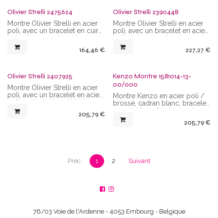
mouvement quartz avec
étanchéité de 3 ATM
dateur, étanchéité de 3 ATM
Olivier Strelli 2475624
Olivier Strelli 2390448
Montre Olivier Strelli en acier
Montre Olivier Strelli en acier
poli, avec un bracelet en cuir
poli, avec un bracelet en acier
beige taupe, cadran blanc,
poli et strass, cadran brun,
boîtier ovale 23 mm x 32 mm
index strass, boîtier
164,46
€
227,27
€
(sans les anses), mouvement
rectangulaire 30 mm x 24 mm
quartz, étanchéité de 3 ATM
(sans les anses), mouvement
quartz, étanchéité de 3 ATM
Olivier Strelli 2407925
Kenzo Montre 1581014-13-
00/000
Montre Olivier Strelli en acier
poli, avec un bracelet en acier
Montre Kenzo en acier poli /
poli, cadran dégradé brun
brossé, cadran blanc, bracelet
taupe/blanc, index simples,
en cuir blanc (légèrement
205,79
€
boîtier rectangulaire 27 mm x
cassé) extérieur et tissu petits
205,79
€
22 mm (sans les anses),
pois intérieur. Couronne
mouvement quartz, étanchéité
émaillée, aiguilles et index
de 3 ATM
colorés. Verre bombé,
mouvement quartz, étanchéité
de 5 ATM
Préc.
1
2
Suivant
76/03 Voie de l'Ardenne - 4053 Embourg - Belgique