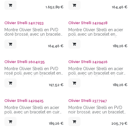
mouvement quartz, étanchéité
cadran noir, index simples et
1.652,89
€
164,46
€
5 ATM
chiffres romains, boîtier
rectangulaire 28 mm x 20 mm
(sans les anses), mouvement
quartz, étanchéité de 5 ATM
Olivier Strelli 2407933
Olivier Strelli 2429428
Montre Olivier Strelli en PVD
Montre Olivier Strelli en acier
doré brossé, avec un bracelet
poli, avec un bracelet en
en cuir gras beige/sable,
nubuck mauve, cadran silver,
cadran dégradé
chiffres arabes, boîtier
164,46
€
189,26
€
gris/beige/blanc, index strass
rectangulaire 28 mm x 25 mm
et chiffres romains, boîtier
(sans les anses), mouvement
rectangulaire 27 mm x 23 mm
quartz avec dateur, étanchéité
(sans les anses), mouvement
de 3 ATM
Olivier Strelli 2604035
Olivier Strelli 2429426
quartz, étanchéité de 3 ATM
Montre Olivier Strelli en PVD
Montre Olivier Strelli en acier
rosé poli, avec un bracelet en
poli, avec un bracelet en cuir
cuir brun "effet tissé", cadran
"effet satin irisé" gris, cadran
brun/cuivré, index simples et
gris anthracite, index strass et
197,52
€
189,26
€
chiffres romains, boîtier
blancs, boîtier rectangulaire 29
rectangulaire 29 mm x 22 mm
mm x 26 mm (sans les anses),
(sans les anses), mouvement
mouvement quartz avec
quartz, étanchéité de 3 ATM
dateur, étanchéité de 3 ATM
Olivier Strelli 2429425
Olivier Strelli 2377947
Montre Olivier Strelli en acier
Montre Olivier Strelli en PVD
poli, avec un bracelet en cuir
noir brossé, avec un bracelet
"effet satin irisé" brun, cadran
PVD noir brossé, cadran noir
brun, index strass et blancs,
et strass, boîtier rectangulaire
189,26
€
205,79
€
boîtier rectangulaire 29 mm x
27 mm x 22 mm (sans les
26 mm (sans les anses),
anses), mouvement quartz,