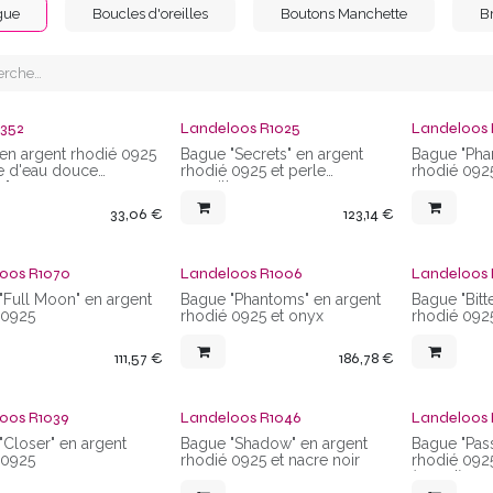
gue
Boucles d'oreilles
Boutons Manchette
B
1352
Landeloos R1025
Landeloos
en argent rhodié 0925
Bague "Secrets" en argent
Bague "Pha
le d'eau douce
rhodié 0925 et perle
rhodié 092
".
coquillage
33,06
€
123,14
€
oos R1070
Landeloos R1006
Landeloos 
"Full Moon" en argent
Bague "Phantoms" en argent
Bague "Bitt
 0925
rhodié 0925 et onyx
rhodié 092
111,57
€
186,78
€
oos R1039
Landeloos R1046
Landeloos 
"Closer" en argent
Bague "Shadow" en argent
Bague "Pass
 0925
rhodié 0925 et nacre noir
rhodié 092
(0,01ct)