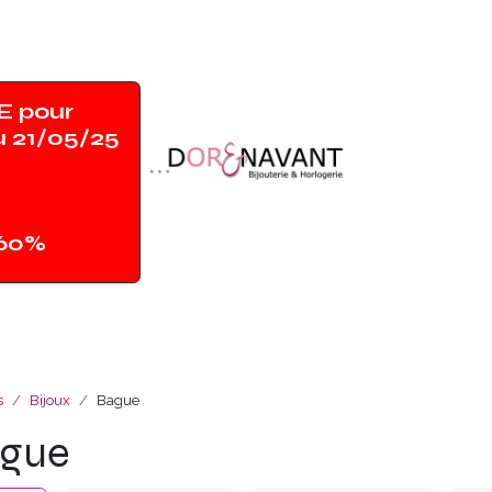
 pour
u 21/05/25
-60%
Accueil
Shop
Contact
Magasin
s
Bijoux
Bague
gue