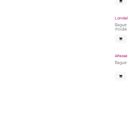
Landel
Bague "
rhodié
Altess
Bague 