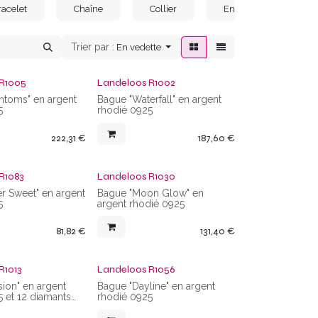
racelet
Chaîne
Collier
Enfants
Ho
Trier par :
En vedette
 R1005
Landeloos R1002
ntoms" en argent
Bague "Waterfall" en argent
5
rhodié 0925
222,31
€
187,60
€
R1083
Landeloos R1030
er Sweet" en argent
Bague "Moon Glow" en
5
argent rhodié 0925
81,82
€
131,40
€
R1013
Landeloos R1056
ion" en argent
Bague "Dayline" en argent
5 et 12 diamants
rhodié 0925