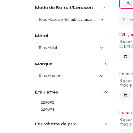
Ba
Mode de Retrait/Livraison :
LVL 311
Métal
Bague 
et per
"bouton
Marque
Landel
Bague 
rhodié
Étiquettes
225652
225654
Landel
Bague 
Fourchette de prix
rhodié