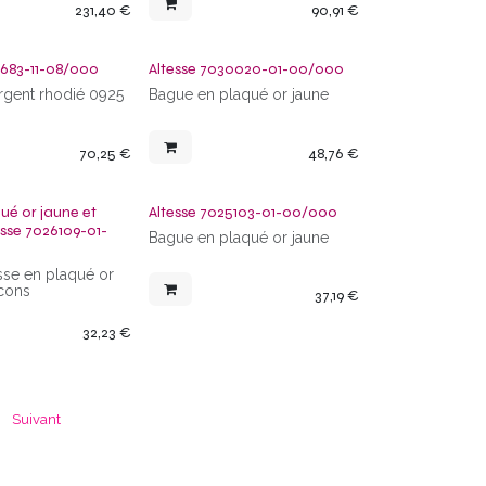
231,40
€
90,91
€
7683-11-08/000
Altesse 7030020-01-00/000
rgent rhodié 0925
Bague en plaqué or jaune
70,25
€
48,76
€
ué or jaune et
Altesse 7025103-01-00/000
esse 7026109-01-
Bague en plaqué or jaune
sse en plaqué or
rcons
37,19
€
32,23
€
Suivant