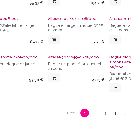
155,37
€
194,21
€
oos R1004
Altesse 7031457-11-08/000
Altesse 701
Waterfall" en argent
Bague en argent rhodié 0925
Bague en a
 0925
et zircons
et zircons
185,95
€
32,23
€
e 7027262-01-00/000
Altesse 7026249-01-08/000
Bague plaq
zircons Alt
en plaqué or jaune
Bague en plaqué or jaune et
08/000
zircons
Bague Alte
jaune et zi
59,50
€
42,15
€
Préc.
1
2
3
4
5