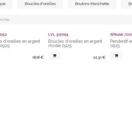
gue
Boucles d'oreilles
Boutons Manchette
B
3052
LVL 3131194
Altesse 701
 d'oreilles en argent
Boucles d'oreilles en argent
Pendentif e
 0925.
rhodié 0925.
0925
18,18
€
22,31
€