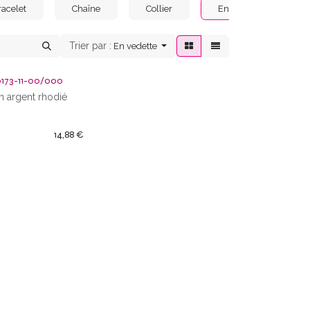
racelet
Chaîne
Collier
Enfants
Ho
Trier par :
En vedette
0173-11-00/000
n argent rhodié
14,88
€