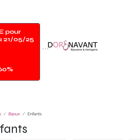
 pour
u 21/05/25
-60%
Accueil
Shop
Contact
Magasin
s
Bijoux
Enfants
fants