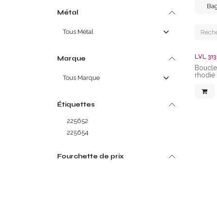
Ba
Métal
LVL 31
Marque
Boucles
rhodié
Étiquettes
225652
225654
Fourchette de prix